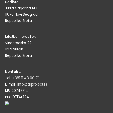
Sedište:
Jurija Gagarina 14J
11070 Novi Beograd
Republika Srbija
Izložbeni prostor:
Vinogradska 22
11271 Surčin
Republika Srbija
Kontakt:
Tel.:
+381 11 43 90 211
E-mail:
info@triproject.rs
MB: 20747714
PIB: 107134724