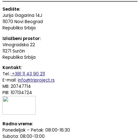
Sedište:
Jurija Gagarina 14J
11070 Novi Beograd
Republika Srbija
Izložbeni prostor:
Vinogradska 22
11271 Surčin
Republika Srbija
Kontakt:
Tel.:
+381 11 43 90 211
E-mail:
info@triproject.rs
MB: 20747714
PIB: 107134724
Radno vreme:
Ponedeljak – Petak: 08:00-16:30
Subota: 08:00-13:00