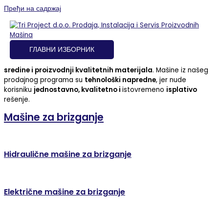
Пређи на садржај
Krauss Maffei Technologies GmbH
Zastupamo Kvalitet i Održiva Rešenja
ГЛАВНИ ИЗБОРНИК
Kontinuirani
tehnološki razvoj donosi nove generacije
proizvodnih mašina
, koje se zasnivaju
na zaštiti životne
sredine i proizvodnji kvalitetnih materijala
. Mašine iz našeg
prodajnog programa su
tehnološki napredne
, jer nude
korisniku
jednostavno, kvalitetno i
istovremeno
isplativo
rešenje.
Mašine za brizganje
Hidraulične mašine za brizganje
Električne mašine za brizganje