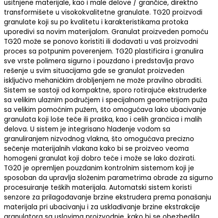
usitnjene materijale, kao i male delove / grančice, direktno
transformišete u visokokvalitetne granulate. TG20 proizvodi
granulate koji su po kvalitetu i karakteristikama protoka
uporedivi sa novim materijalom. Granulat proizveden pomoću
TG20 može se ponovo koristiti ili dodavati u vaš proizvodni
proces sa potpunim poverenjem. TG20 plastificira i granulira
sve vrste polimera sigurno i pouzdano i predstavlja pravo
rešenje u svim situacijama gde se granulat proizveden
isključivo mehaničkim drobljenjem ne može pravilno obraditi.
Sistem se sastoji od kompaktne, sporo rotirajuće ekstruderke
sa velikim ulaznim područjem i specijalnom geometrijom puža
sa velikim pomoćnim pužem, što omogućava lako ubacivanje
granulata koji loše teče ili praška, kao i celih grančica i malih
delova. U sistem je integrisano hlađenje vodom sa
granuliranjem nizvodnog vlakna, što omogućava precizno
sečenje materijalnih vlakana kako bi se proizveo veoma
homogeni granulat koji dobro teče i može se lako dozirati.
TG20 je opremljen pouzdanim kontrolnim sistemom koji je
sposoban da upravlja složenim parametrima obrade za sigurno
procesuiranje teških materijala. Automatski sistem koristi
senzore za prilagođavanje brzine ekstrudera prema ponašanju
materijala pri ubacivanju i za usklađivanje brzine ekstrakcije
granulatora sa uslovima proizvodnje, kako bi se obezbedila