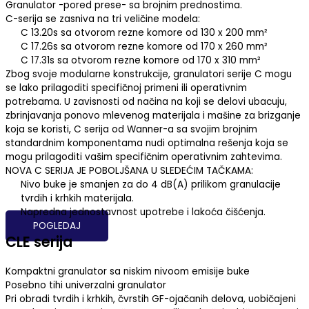
Granulator -pored prese- sa brojnim prednostima.
C-serija se zasniva na tri veličine modela:
C 13.20s sa otvorom rezne komore od 130 x 200 mm²
C 17.26s sa otvorom rezne komore od 170 x 260 mm²
C 17.31s sa otvorom rezne komore od 170 x 310 mm²
Zbog svoje modularne konstrukcije, granulatori serije C mogu
se lako prilagoditi specifičnoj primeni ili operativnim
potrebama. U zavisnosti od načina na koji se delovi ubacuju,
zbrinjavanja ponovo mlevenog materijala i mašine za brizganje
koja se koristi, C serija od Wanner-a sa svojim brojnim
standardnim komponentama nudi optimalna rešenja koja se
mogu prilagoditi vašim specifičnim operativnim zahtevima.
NOVA C SERIJA JE POBOLJŠANA U SLEDEĆIM TAČKAMA:
Nivo buke je smanjen za do 4 dB(A) prilikom granulacije
tvrdih i krhkih materijala.
Napredna jednostavnost upotrebe i lakoća čišćenja.
POGLEDAJ
CLE serija
Kompaktni granulator sa niskim nivoom emisije buke
Posebno tihi univerzalni granulator
Pri obradi tvrdih i krhkih, čvrstih GF-ojačanih delova, uobičajeni