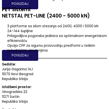
POGLEDAJ
PET Sistemi
NETSTAL PET-LINE (2400 - 5000 kN)
3 platforme sa silom stezanja od 2400, 4000 i 5000 kN
24–144 šupljine
Prilagodljiva pogonska jedinica sa optimalnom energetskom
efikasnošću
Opcija CPP za sigurnu proizvodnju predformi u teškim
industrijskim okruženjima
POGLEDAJ
Sedište:
Jurija Gagarina 14J
11070 Novi Beograd
Republika Srbija
Izložbeni prostor:
Vinogradska 22
11271 Surčin
Republika Srbija