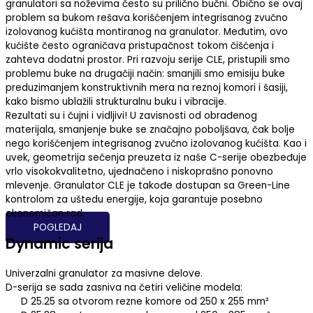
granulatori sa noževima često su prilično bučni. Obično se ovaj
problem sa bukom rešava korišćenjem integrisanog zvučno
izolovanog kućišta montiranog na granulator. Međutim, ovo
kućište često ograničava pristupačnost tokom čišćenja i
zahteva dodatni prostor. Pri razvoju serije CLE, pristupili smo
problemu buke na drugačiji način: smanjili smo emisiju buke
preduzimanjem konstruktivnih mera na reznoj komori i šasiji,
kako bismo ublažili strukturalnu buku i vibracije.
Rezultati su i čujni i vidljivi! U zavisnosti od obrađenog
materijala, smanjenje buke se značajno poboljšava, čak bolje
nego korišćenjem integrisanog zvučno izolovanog kućišta. Kao i
uvek, geometrija sečenja preuzeta iz naše C-serije obezbeđuje
vrlo visokokvalitetno, ujednačeno i niskoprašno ponovno
mlevenje. Granulator CLE je takođe dostupan sa Green-Line
kontrolom za uštedu energije, koja garantuje posebno
ekonomičan rad.
POGLEDAJ
Dynamic serija
Univerzalni granulator za masivne delove.
D-serija se sada zasniva na četiri veličine modela:
D 25.25 sa otvorom rezne komore od 250 x 255 mm²