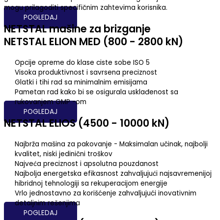
mogu prilagoditi specifičnim zahtevima korisnika.
POGLEDAJ
NETSTAL mašine za brizganje
NETSTAL ELION MED (800 - 2800 kN)
Opcije opreme do klase ciste sobe ISO 5
Visoka produktivnost i savrsena preciznost
Glatki i tihi rad sa minimalnim emisijama
Pametan rad kako bi se osigurala usklađenost sa
rukovanjem GMP -om
POGLEDAJ
NETSTAL ELIOS (4500 - 10000 kN)
Najbrža mašina za pakovanje - Maksimalan učinak, najbolji
kvalitet, niski jedinični troškov
Najveća preciznost i apsolutna pouzdanost
Najbolja energetska efikasnost zahvaljujući najsavremenijoj
hibridnoj tehnologiji sa rekuperacijom energije
Vrlo jednostavno za korišćenje zahvaljujući inovativnim
detaljnim rešenjima
POGLEDAJ