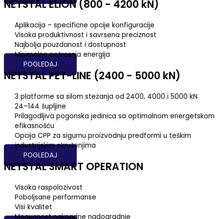
NETSTAL ELION (800 - 4200 kN)
Aplikacija – specificne opcije konfiguracije
Visoka produktivnost i savrsena preciznost
Najbolja pouzdanost i dostupnost
Minimalna potrosnja energija
POGLEDAJ
NETSTAL PET-LINE (2400 - 5000 kN)
3 platforme sa silom stezanja od 2400, 4000 i 5000 kN
24–144 šupljine
Prilagodljiva pogonska jedinica sa optimalnom energetskom
efikasnošću
Opcija CPP za sigurnu proizvodnju predformi u teškim
industrijskim okruženjima
POGLEDAJ
NETSTAL SMART OPERATION
Visoka raspolozivost
Poboljsane performanse
Visi kvalitet
Mogucnost naknadne nadogradnje