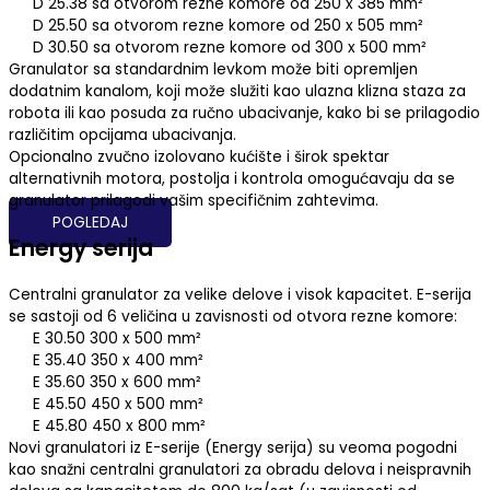
D 25.38 sa otvorom rezne komore od 250 x 385 mm²
D 25.50 sa otvorom rezne komore od 250 x 505 mm²
D 30.50 sa otvorom rezne komore od 300 x 500 mm²
Granulator sa standardnim levkom može biti opremljen
dodatnim kanalom, koji može služiti kao ulazna klizna staza za
robota ili kao posuda za ručno ubacivanje, kako bi se prilagodio
različitim opcijama ubacivanja.
Opcionalno zvučno izolovano kućište i širok spektar
alternativnih motora, postolja i kontrola omogućavaju da se
granulator prilagodi vašim specifičnim zahtevima.
POGLEDAJ
Energy serija
Centralni granulator za velike delove i visok kapacitet. E-serija
se sastoji od 6 veličina u zavisnosti od otvora rezne komore:
E 30.50 300 x 500 mm²
E 35.40 350 x 400 mm²
E 35.60 350 x 600 mm²
E 45.50 450 x 500 mm²
E 45.80 450 x 800 mm²
Novi granulatori iz E-serije (Energy serija) su veoma pogodni
kao snažni centralni granulatori za obradu delova i neispravnih