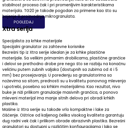
stabilnost procesa čak i pri promenljivim karakteristikama
materijala. TG20 je takođe pogodan za primene kao što su
bojenje ili proizvodnja mikrogranulata.
POGLEDAJ
Xtra serija
Specijalista za krhke materijale
Specijalni granulator za zahtevne korisnike
Bezrešni tip iz Xtra serije idealan je za krhke plastične
materijale. Sa velikim primarnim drobilicama, plastične grančice
i delovi se prethodno drobe pre nego što se razbiju na konačnu
veličinu putem zubnih valjaka (dostupnih sa zubima od 4 i 5
mm) bez prosejavanja. U poređenju sa granulatorima sa
noževima sa sitom, prednosti su u kvalitetu ponovnog mlevenja
i upotrebi, posebno sa krhkim materijalima. Kao rezultat, nivo
buke je niži prilikom granulacije masivnih grančica, a ponovo
mleveni materijal ima manje sitnih delova pri obradi krhkih
plastika.
Mašine iz Xtra serije su takođe vrlo kompaktne i lake za
čišćenje. Oštrice od kaljenog čelika visokog kvaliteta garantuju
dug radni vek čak i prilikom obrade abrazivnih plastika. Bezrešni
granulatori su dostupni u različitim konfiguracijama i lako se