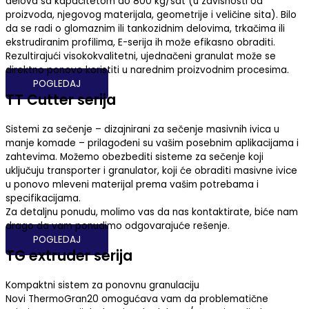
delova sa kapacitetom do 800 kg/sat (u zavisnosti od
proizvoda, njegovog materijala, geometrije i veličine sita). Bilo
da se radi o glomaznim ili tankozidnim delovima, trkačima ili
ekstrudiranim profilima, E-serija ih može efikasno obraditi.
Rezultirajući visokokvalitetni, ujednačeni granulat može se
direktno ponovo koristiti u narednim proizvodnim procesima.
POGLEDAJ
TT Cutter serija
Sistemi za sečenje – dizajnirani za sečenje masivnih ivica u
manje komade – prilagođeni su vašim posebnim aplikacijama i
zahtevima. Možemo obezbediti sisteme za sečenje koji
uključuju transporter i granulator, koji će obraditi masivne ivice
u ponovo mleveni materijal prema vašim potrebama i
specifikacijama.
Za detaljnu ponudu, molimo vas da nas kontaktirate, biće nam
drago da vam ponudimo odgovarajuće rešenje.
POGLEDAJ
TG extruder serija
Kompaktni sistem za ponovnu granulaciju
Novi ThermoGran20 omogućava vam da problematične