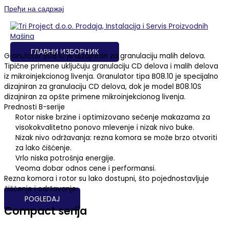
Пређи на садржај
Wanner Technik GmbH – Granulatori
Baby serija
ГЛАВНИ ИЗБОРНИК
Granulator B08.10 je dizajniran za granulaciju malih delova.
Tipične primene uključuju granulaciju CD delova i malih delova
iz mikroinjekcionog livenja. Granulator tipa B08.10 je specijalno
dizajniran za granulaciju CD delova, dok je model B08.10S
dizajniran za opšte primene mikroinjekcionog livenja.
Prednosti B-serije
Rotor niske brzine i optimizovano sečenje makazama za
visokokvalitetno ponovo mlevenje i nizak nivo buke.
Nizak nivo održavanja: rezna komora se može brzo otvoriti
za lako čišćenje.
Vrlo niska potrošnja energije.
Veoma dobar odnos cene i performansi.
Rezna komora i rotor su lako dostupni, što pojednostavljuje
čišćenje i održavanje.
POGLEDAJ
Compact serija